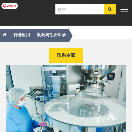
跳
搜
转
索
到
主
主
痕
专业知
行业应
产品与服
客户支
工具
要
电子商
识
用
务
持
行业应用
制药与生命科学​​​​​​​
内
导
迹
店​​​​​​​
容
航
导
简体中文
航
联系专家
SDS
COA
简介
招贤纳士
注册
登录
联系我们