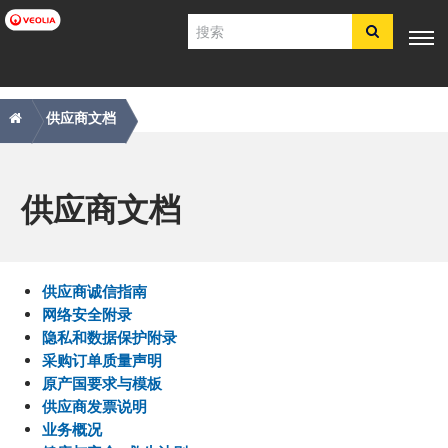
跳
搜
转
索
到
主
主
痕
专业知
行业应
产品与服
客户支
工具
要
电子商
识
用
务
持
供应商文档
内
导
迹
店​​​​​​​
容
航
导
简体中文
航
供应商文档
SDS
COA
简介
招贤纳士
供应商诚信指南
注册
网络安全附录
登录
隐私和数据保护附录
采购订单质量声明
联系我们
原产国要求与模板
供应商发票说明
业务概况