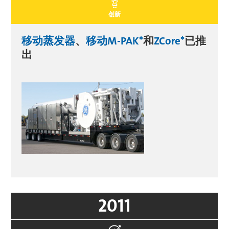
创新
移动蒸发器
、
移动M-PAK*
和
ZCore*
已推
出
2011