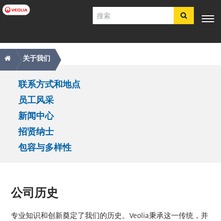
跳
搜
转
索
到
主
主
痕
专业知
行业应
产品与服
客户支
工具
要
电子商
识
用
务
持
关于我们
内
导
迹
店​​​​​​​
容
航
导
关
联系方式和地点
简体中文
航
于
员工风采
SDS
我
COA
新闻中心
们
简介
招贤纳士
导
招贤纳士
包容与多样性
航
注册
登录
联系我们
公司历史
专业知识和创新奠定了我们的历史。Veolia秉承这一传统，并