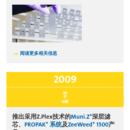
阅读更多相关信息
2009
创新
推出采用Z.Plex技术的
Muni.Z*
深层滤
芯、
PROPAK* 系统
及
ZeeWeed* 1500
产