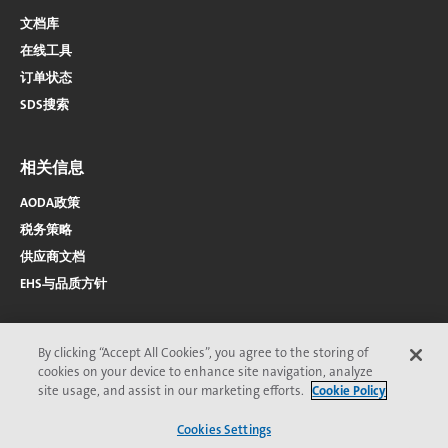
文档库
在线工具
订单状态
SDS搜索
相关信息
AODA政策
税务策略
供应商文档
EHS与品质方针
By clicking “Accept All Cookies”, you agree to the storing of
cookies on your device to enhance site navigation, analyze
site usage, and assist in our marketing efforts.
Cookie Policy
2026 © Veolia 版权所有
隐私保护
无障碍访问
Cookies Settings
页
Veolia道德委员会
条款与条件
Cookie声明