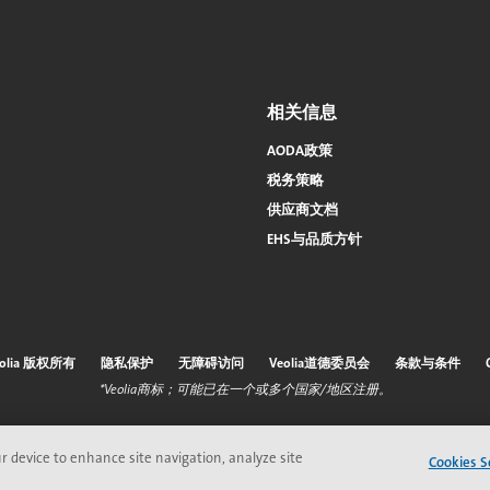
相关信息
AODA政策
税务策略
供应商文档
EHS与品质方针
eolia 版权所有
隐私保护
无障碍访问
Veolia道德委员会
条款与条件
*Veolia商标；可能已在一个或多个国家/地区注册。
ur device to enhance site navigation, analyze site
Cookies S