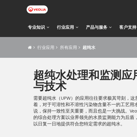
跳
转
到
主
主
专业知识
行业应用
产品与服务
客户支持
要
导
内
痕
容
航
行业应用
所有应用
超纯水
迹
导
航
超纯水处理和监测应
与技术
需要超纯水（UPW）的应用往往要求极其苛刻，这
着，对于可溶性和不溶性污染物含量不一的工艺用
说，保持一致性至关重要，而且也是一大挑战。Veol
的综合处理方案以业界领先的水质监测能力为后盾
以日复一日地提供符合您特定需求的超纯水。