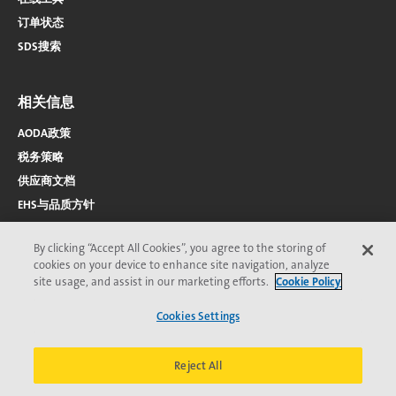
订单状态
SDS搜索
相关信息
AODA政策
税务策略
供应商文档
EHS与品质方针
By clicking “Accept All Cookies”, you agree to the storing of
cookies on your device to enhance site navigation, analyze
site usage, and assist in our marketing efforts.
Cookie Policy
Cookies Settings
2026 © Veolia 版权所有
隐私保护
无障碍访问
页
Veolia道德委员会
条款与条件
Cookie声明
*Veolia商标；可能已在一个或多个国家/地区注册。
脚
Reject All
菜