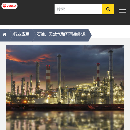
跳
搜
转
索
到
主
主
痕
专业知
行业应
产品与服
客户支
工具
要
电子商
识
用
务
持
行业应用
石油、天然气和可再生能源
内
导
迹
店​​​​​​​
容
航
导
简体中文
航
SDS
COA
简介
招贤纳士
注册
登录
联系我们