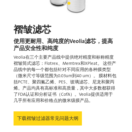
筛选器分组PSP 30892-40​​​​​​​褶
筛选器分组PSP 30892-58
当前幻灯片
褶皱滤芯
使用更耐用、高纯度的Veolia滤芯，提高
产品安全性和纯度
Veolia在三个主要产品线中提供绝对精度和标称精度
褶皱筒式滤芯：Flotrex、Memtrex和XPleat。 这些产
品线中的每一个都包括针对不同应用的各种膜类型
（微米尺寸等级范围为0.03um到40 um）。 膜材料包
括PCTE、聚四氟乙烯、PES、玻璃滤芯、尼龙和聚丙
烯。产品均具有高标准和高质量，其中大多数都获得
了FDA认证和分析证书（CofA）。Veolia提供适用于
几乎所有应用和价格点的微米级膜产品。
下载褶皱过滤器常见问题大纲