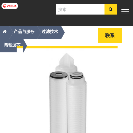
跳
搜
转
索
到
主
主
痕
专业知
行业应
产品与服
客户支
工具
要
产品与服务
过滤技术
电子商
识
用
务
持
联系
内
导
迹
店​​​​​​​
容
航
导
褶皱滤芯
简体中文
航
SDS
COA
简介
招贤纳士
注册
登录
联系我们