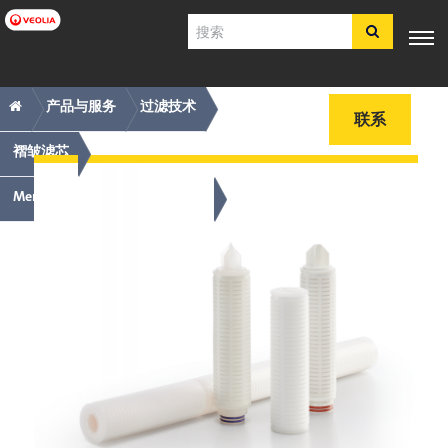
跳
搜
转
索
到
主
主
痕
专业知
行业应
产品与服
客户支
工具
要
产品与服务
过滤技术
电子商
识
用
务
持
联系
内
店​​​​​​​
导
迹
容
褶皱滤芯
航
导
简体中文
航
Memtrex褶皱膜过滤器 - 膜介质
SDS
COA
简介
招贤纳士
注册
登录
联系我们