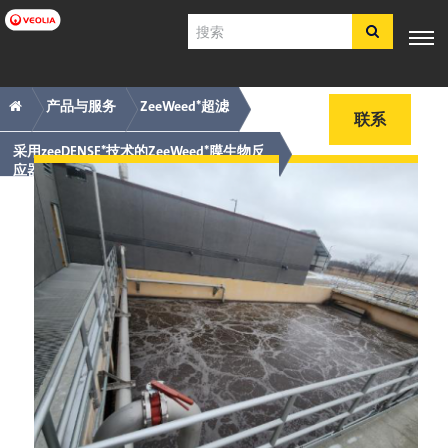
跳
搜
转
索
到
主
主
痕
专业知
行业应
产品与服
客户支
工具
要
产品与服务
ZeeWeed*超滤
电子商
识
用
务
持
联系
内
店​​​​​​​
导
迹
容
采用zeeDENSE*技术的ZeeWeed*膜生物反
航
导
应器
简体中文
航
SDS
COA
简介
招贤纳士
注册
登录
联系我们