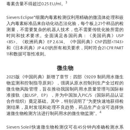
3
毒素含量不得超过0.25 EU/ml。
Sievers Eclipse*细菌内毒素检测仪利用精确的微流体处理和嵌
入内毒素标准品来自动化动态法化验，每个板上21个样品的检
测量，不需要复杂的机器人技术，也不需要传统化验所需的
时间和技术要求。全面满足各国药典：《美国药典》USP
<85>、《欧洲药典》EP 2.6.14、《中国药典》ChP四部<1143>
和《日本药典》JP 4.01的所有相关要求，同时符合21 CFR PART
11和数据可靠性准则。
微生物
2025版《中国药典》新增了章节：四部《9209 制药用水微生
物监测和控制指导原则》，强调从原水控制到生产全过程的
微生物风险管理，旨在推动我国制药用水质量管理与国际标
准接轨（如USP、EP），并为中国加入PIC/S（国际药品认证
合作组织）奠定基础。其中，特别说明了“为更快速地获得检
测结果，及时发现和处理不良趋势，药品生产企业可选择快
4
速微生物检测方法进行制药用水的微生物监测”。
Sievers Soleil快速微生物检测仪可在45分钟内准确检测水系