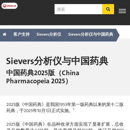
跳
搜
转
索
到
主
主
痕
专业知
行业应
产品与服
客户支
工具
要
电子商
识
用
务
持
客户支持
Sievers分析仪
Sievers分析仪与中国药典
内
导
迹
店​​​​​​​
容
航
导
简体中文
航
Sievers分析仪与中国药典
SDS
COA
中国药典2025版（China
简介
Pharmacopeia 2025）
招贤纳士
注册
登录
2025版《中国药典》是我国1953年第一版药典以来的第十二版
联系我们
1
药典，于2025年10月1日正式实施。
2025版《中国药典》在品种收录方面实现了显著扩展，总收