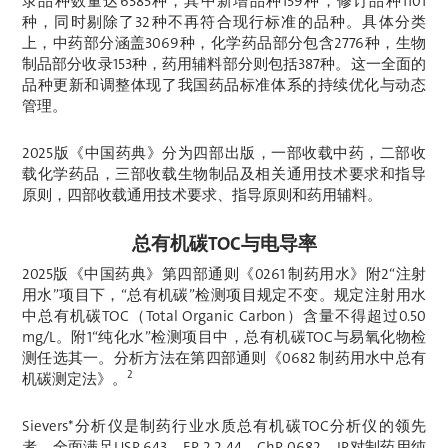
录品种数量达6385种，其中新增品种159种，修订品种1101
种，同时剔除了32种不再符合现行标准的品种。具体分类
上，中药部分涵盖3069种，化学药品部分包含2776种，生物
制品部分收录153种，药用辅料部分则包括387种。这一全面的
品种更新和调整体现了我国药品标准体系的持续优化与动态
管理。
2025版《中国药典》分为四部出版，一部收载中药，二部收
载化学药品，三部收载生物制品及相关通用技术要求和指导
原则，四部收载通用技术要求、指导原则和药用辅料。
总有机碳TOC与电导率
2025版《中国药典》第四部通则《0261 制药用水》附2“注射
用水”项目下，“总有机碳”检测项目规定不变。规定注射用水
中总有机碳TOC（Total Organic Carbon）含量不得超过0.50
mg/L。附1“纯化水”检测项目中，总有机碳TOC与易氧化物检
测任选其一。分析方法在第四部通则《0682 制药用水中总有
2
机碳测定法》。
Sievers*分析仪是制药行业水质总有机碳TOC分析仪的领先
者。全面满足USP 643、EP 2.2.44、ChP 0682、JP对制药用纯