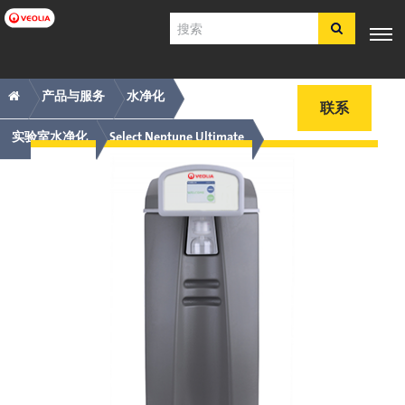
跳
搜
转
索
到
主
主
痕
专业知
行业应
产品与服
客户支
工具
要
产品与服务
水净化
电子商
识
用
务
持
联系
内
店​​​​​​​
导
迹
容
实验室水净化
Select Neptune Ultimate
航
导
简体中文
航
SDS
COA
简介
招贤纳士
注册
登录
联系我们