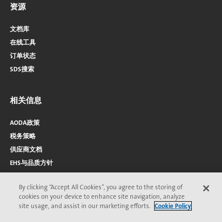
资源
文档库
在线工具
订单状态
SDS搜索
相关信息
AODA政策
税务策略
供应商文档
EHS与品质方针
By clicking “Accept All Cookies”, you agree to the storing of
cookies on your device to enhance site navigation, analyze
site usage, and assist in our marketing efforts.
Cookie Policy