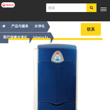
跳
搜
转
索
到
主
主
痕
专业知
行业应
产品与服
客户支
工具
要
产品与服务
水净化
电子商
识
用
务
持
联系
内
店​​​​​​​
导
迹
容
医疗保健水净化
Integra E+
航
导
简体中文
航
SDS
COA
简介
招贤纳士
注册
登录
联系我们