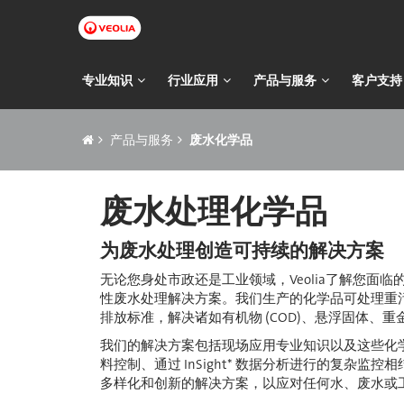
跳
转
到
主
主
专业知识
行业应用
产品与服务
客户支持
要
导
内
痕
容
航
产品与服务
废水化学品
迹
导
废水处理化学品
航
为废水处理创造可持续的解决方案
无论您身处市政还是工业领域，Veolia了解您面
性废水处理解决方案。我们生产的化学品可处理重
排放标准，解决诸如有机物 (COD)、悬浮固体、
我们的解决方案包括现场应用专业知识以及这些化
料控制、通过 InSight* 数据分析进行的复杂监
多样化和创新的解决方案，以应对任何水、废水或