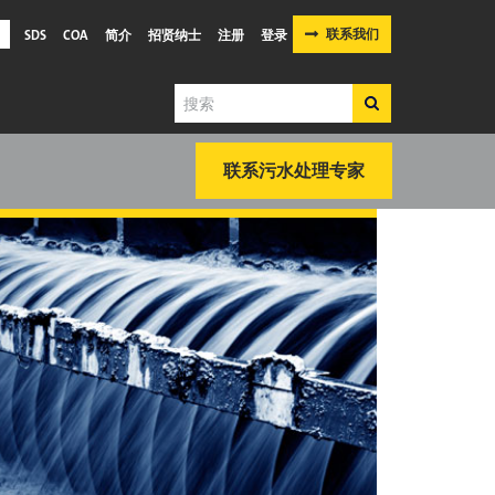
联系我们
SDS
COA
简介
招贤纳士
注册
登录
搜
搜
索
索
联系污水处理专家