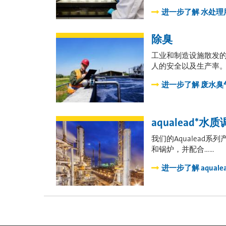
进一步了解
水处理
除臭
工业和制造设施散发
人的安全以及生产率。许
进一步了解
废水臭
aqualead*水
我们的Aqualead
和锅炉，并配合……
进一步了解
aqual