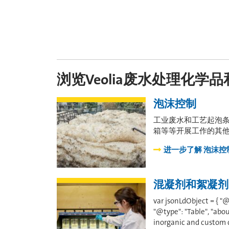
浏览Veolia废水处理化学
泡沫控制
工业废水和工艺起泡
箱等等开展工作的其他人
进一步了解
泡沫控
混凝剂和絮凝剂
var jsonLdObject = { "
"@type": "Table", "abou
inorganic and custom c