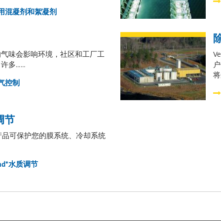
用混凝剂和絮凝剂
的气味会影响环境，社区和工厂工
V
多…...
户
将
气控制
质调节
系列产品可保护您的膜系统、冷却系统
ead*水质调节