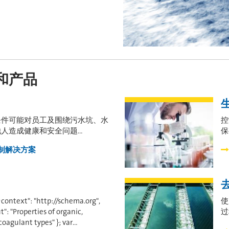
品和产品
条件可能对员工及围绕污水坑、水
控
造成健康和安全问题...
保
制解决方案
@context": "http://schema.org",
使
t": "Properties of organic,
过
oagulant types" }; var…