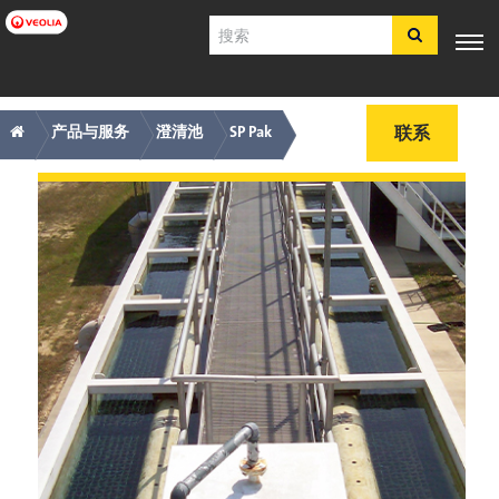
跳
搜
转
索
到
主
主
痕
专业知
行业应
产品与服
客户支
工具
要
电子商
识
用
务
持
产品与服务
澄清池
SP Pak
联系
内
店​​​​​​​
导
迹
容
航
导
简体中文
航
SDS
COA
简介
招贤纳士
注册
登录
联系我们