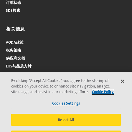
订单状态
SDS搜索
相关信息
AODA政策
税务策略
供应商文档
EHS与品质方针
By clicking “Accept All Cookies”, you agree to the storing of
cookies on your device to enhance site navigation, analyze
site usage, and assist in our marketing efforts.
Cookie Policy
Cookies Settings
2026 © Veolia 版权所有
隐私保护
无障碍访问
页
Veolia道德委员会
条款与条件
Cookie声明
*Veolia商标；可能已在一个或多个国家/地区注册。
脚
Reject All
菜