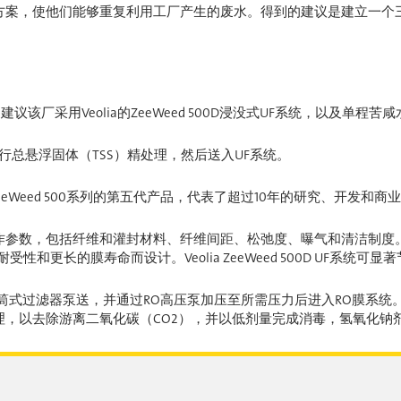
方案，使他们能够重复利用工厂产生的废水。得到的建议是建立一个
议该厂采用Veolia的ZeeWeed 500D浸没式UF系统，以及单程苦
行总悬浮固体（TSS）精处理，然后送入UF系统。
ZeeWeed 500系列的第五代产品，代表了超过10年的研究、开发和商
数，包括纤维和灌封材料、纤维间距、松弛度、曝气和清洁制度。Zee
高固体耐受性和更长的膜寿命而设计。Veolia ZeeWeed 500D U
筒式过滤器泵送，并通过RO高压泵加压至所需压力后进入RO膜系统。
，以去除游离二氧化碳（CO2），并以低剂量完成消毒，氢氧化钠剂