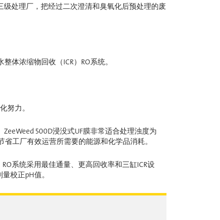
三级处理厂，把经过二次澄清和臭氧化后预处理的废
咸水整体浓缩物回收（ICR）RO系统。
业化努力。
Weed 500D浸没式UF膜非常适合处理浊度为
F系统可显著节省工厂有效运营所需要的能源和化学品消耗。
RO系统采用最佳通量、更高回收率和三缸ICR设
量校正pH值。