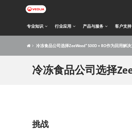
跳
转
到
主
主
专业知识
行业应用
产品与服务
客户支持
要
导
内
痕
容
航
冷冻食品公司选择ZeeWeed* 500D + RO作为回用解
迹
导
冷冻食品公司选择ZeeW
航
挑战