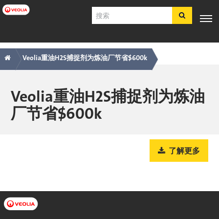
跳
搜
转
索
到
主
主
痕
专业知
行业应
产品与服
客户支
工具
要
电子商
识
用
务
持
Veolia重油H2S捕捉剂为炼油厂节省$600k
内
导
迹
店​​​​​​​
容
航
导
简体中文
航
Veolia重油H2S捕捉剂为炼油
SDS
厂节省$600k
COA
简介
招贤纳士
了解更多
注册
登录
联系我们