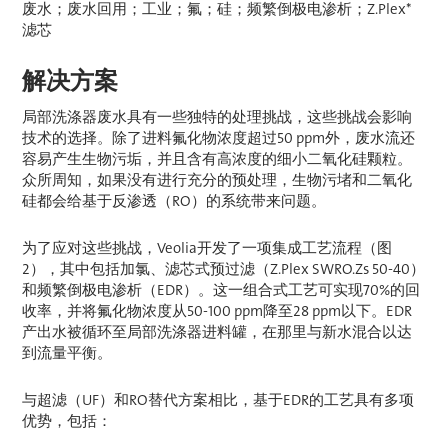
废水；废水回用；工业；氟；硅；频繁倒极电渗析；Z.Plex*
滤芯
解决方案
局部洗涤器废水具有一些独特的处理挑战，这些挑战会影响
技术的选择。除了进料氟化物浓度超过50 ppm外，废水流还
容易产生生物污垢，并且含有高浓度的细小二氧化硅颗粒。
众所周知，如果没有进行充分的预处理，生物污堵和二氧化
硅都会给基于反渗透（RO）的系统带来问题。
为了应对这些挑战，Veolia开发了一项集成工艺流程（图
2），其中包括加氯、滤芯式预过滤（Z.Plex SWRO.Zs 50-40）
和频繁倒极电渗析（EDR）。这一组合式工艺可实现70%的回
收率，并将氟化物浓度从50-100 ppm降至28 ppm以下。EDR
产出水被循环至局部洗涤器进料罐，在那里与新水混合以达
到流量平衡。
与超滤（UF）和RO替代方案相比，基于EDR的工艺具有多项
优势，包括：