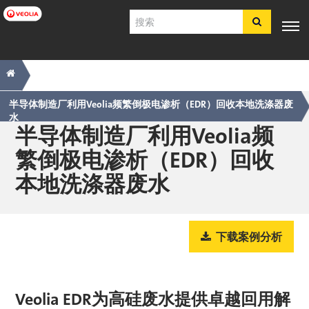
跳
搜
转
索
到
主
主
痕
专业知
行业应
产品与服
客户支
工具
要
电子商
识
用
务
持
内
导
迹
店​​​​​​​
容
航
导
半导体制造厂利用Veolia频繁倒极电渗析（EDR）回收本地洗涤器废
水
简体中文
航
半导体制造厂利用Veolia频
SDS
繁倒极电渗析（EDR）回收
COA
本地洗涤器废水
简介
招贤纳士
注册
登录
下载案例分析
联系我们
Veolia EDR为高硅废水提供卓越回用解