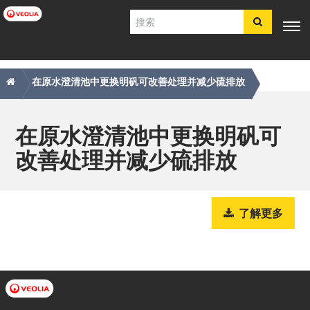
跳
搜
转
索
到
主
主
痕
专业知
行业应
产品与服
客户支
工具
要
电子商
识
用
务
持
在原水澄清池中更换明矾可改善处理并减少硫排放
内
导
迹
店​​​​​​​
容
航
导
简体中文
航
在原水澄清池中更换明矾可
SDS
改善处理并减少硫排放
COA
简介
招贤纳士
了解更多
注册
登录
联系我们