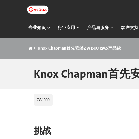
跳
转
到
主
主
专业知识
行业应用
产品与服务
客户支持
要
导
内
痕
容
航
Knox Chapman首先安装ZW1500 RMS产品线
迹
导
Knox Chapman首先
航
ZW1500
挑战