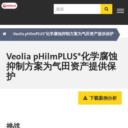
跳
搜
转
索
到
主
主
痕
专业知
行业应
产品与服
客户支
工具
要
电子商
识
用
务
持
Veolia pHilmPLUS*化学腐蚀抑制方案为气田资产提供保护
内
导
迹
店​​​​​​​
容
航
导
简体中文
航
Veolia pHilmPLUS*化学腐蚀
SDS
抑制方案为气田资产提供保
COA
护
简介
招贤纳士
注册
登录
下载案例分析
联系我们
挑战