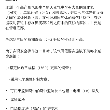
亚洲一个高产量气田生产的天然气中含有大量的硫化氢
（>6%）、二氧化碳（>4%）和游离水，井口和气体净化设备
之间的腐蚀风险很高。在处理相同气体的替代区块中，有证
据表明管道中存在硫沉积和随之而来的沉积物腐蚀，主要是
在管道底部。
考虑到气田的预期寿命，冶金升级的性价比不高。
为了实现安全操作这一目标，该气田需要实施以下策略来减
少腐蚀：
(i) 指定比通常规格（L360）更厚的钢管；
(ii) 采用化学腐蚀抑制方案。
可用于监测腐蚀的腐蚀监测技术包括：电阻（ER）探头
腐蚀试样
电场指纹法（FSM）监测技术