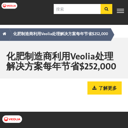
跳
搜
转
索
到
主
主
痕
专业知
行业应
产品与服
客户支
工具
要
电子商
识
用
务
持
化肥制造商利用Veolia处理解决方案每年节省$252,000
内
导
迹
店​​​​​​​
容
航
导
简体中文
航
化肥制造商利用Veolia处理
SDS
解决方案每年节省$252,000
COA
简介
招贤纳士
了解更多
注册
登录
联系我们