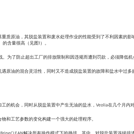
基重质原油，其脱盐装置和废水处理作业的性能受到了不利因素的影
）的含量很高（见图1）。
挑战。为了防止超出工厂的排放限制和因违规而遭到罚款，必须降低机
机遇原油的混合灵活性，同时又不造成脱盐装置的故障和盐水中过多
工的机会，同时从脱盐装置中产生无油的盐水，Veolia在几个月
合物和工艺参数的变化构建一个强大的处理程序。
案BrineCLEAN解决所有操作模式下的挑战。其中，对脱盐装置连