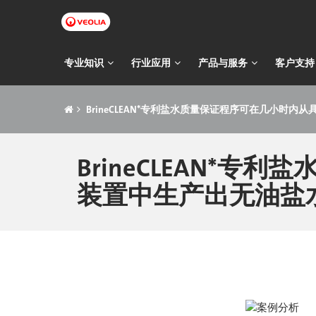
跳
转
到
主
主
专业知识
行业应用
产品与服务
客户支持
要
导
内
痕
容
航
BrineCLEAN*专利盐水质量保证程序可在几小时
迹
导
BrineCLEAN*
航
装置中生产出无油盐