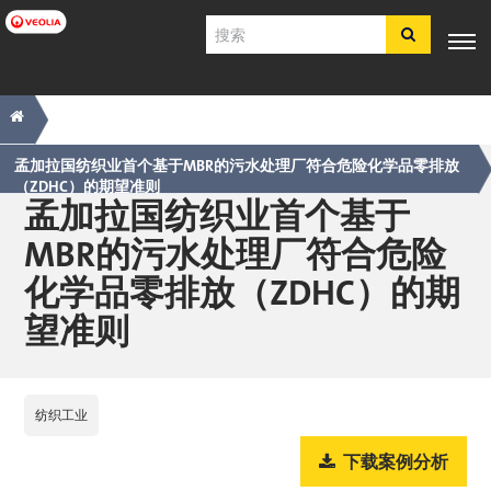
跳
搜
转
索
到
主
主
痕
专业知
行业应
产品与服
客户支
工具
要
电子商
识
用
务
持
内
导
迹
店​​​​​​​
容
航
导
孟加拉国纺织业首个基于MBR的污水处理厂符合危险化学品零排放
（ZDHC）的期望准则
简体中文
航
孟加拉国纺织业首个基于
SDS
MBR的污水处理厂符合危险
COA
化学品零排放（ZDHC）的期
简介
招贤纳士
望准则
注册
登录
联系我们
纺织工业
下载案例分析