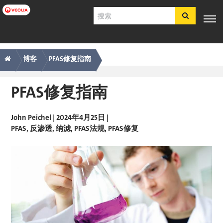
跳
搜
转
索
到
主
主
痕
专业知
行业应
产品与服
客户支
工具
要
电子商
识
用
务
持
博客
PFAS修复指南
内
导
迹
店​​​​​​​
容
航
导
PFAS修复指南
简体中文
航
SDS
COA
John Peichel
| 2024年4月25日 |
PFAS
反渗透
纳滤
PFAS法规
PFAS修复
简介
招贤纳士
注册
登录
联系我们