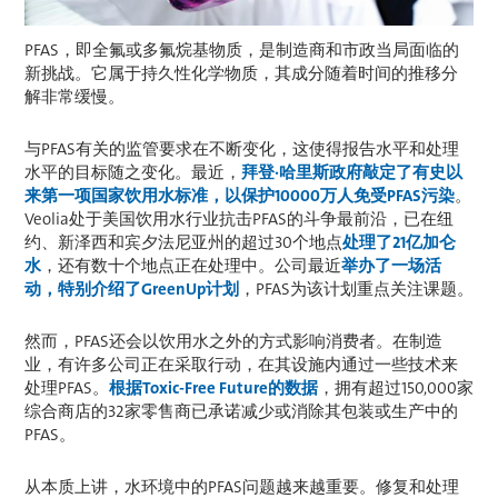
PFAS，即全氟或多氟烷基物质，是制造商和市政当局面临的
新挑战。它属于持久性化学物质，其成分随着时间的推移分
解非常缓慢。
与PFAS有关的监管要求在不断变化，这使得报告水平和处理
水平的目标随之变化。最近，
拜登·哈里斯政府敲定了有史以
来第一项国家饮用水标准，以保护10000万人免受PFAS污染
。
Veolia处于美国饮用水行业抗击PFAS的斗争最前沿，已在纽
约、新泽西和宾夕法尼亚州的超过30个地点
处理了21亿加仑
水
，还有数十个地点正在处理中。公司最近
举办了一场活
动，特别介绍了GreenUp计划
，PFAS为该计划重点关注课题。
然而，PFAS还会以饮用水之外的方式影响消费者。在制造
业，有许多公司正在采取行动，在其设施内通过一些技术来
处理PFAS。
根据Toxic-Free Future的数据
，拥有超过150,000家
综合商店的32家零售商已承诺减少或消除其包装或生产中的
PFAS。
从本质上讲，水环境中的PFAS问题越来越重要。修复和处理